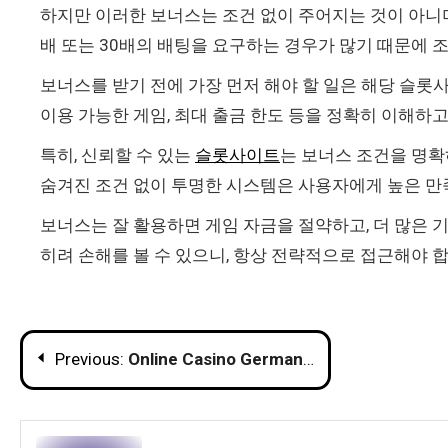
하지만 이러한 보너스는 조건 없이 주어지는 것이 아니며,
배 또는 30배의 배팅을 요구하는 경우가 많기 때문에 
보너스를 받기 전에 가장 먼저 해야 할 일은 해당 슬롯
이용 가능한 게임, 최대 출금 한도 등을 정확히 이해하고
특히, 신뢰할 수 있는
슬롯사이트
는 보너스 조건을 명확
숨겨진 조건 없이 투명한 시스템은 사용자에게 높은 만
보너스는 잘 활용하면 게임 자금을 절약하고, 더 많은 
히려 손해를 볼 수 있으니, 항상 전략적으로 접근해야 합
Post
Previous:
Online Casino Germany – Die Zukunft des Glücksspiels 2025
navigation