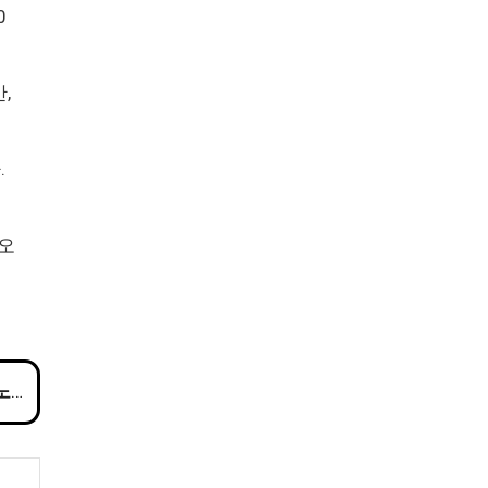
0
,
.
 오
기