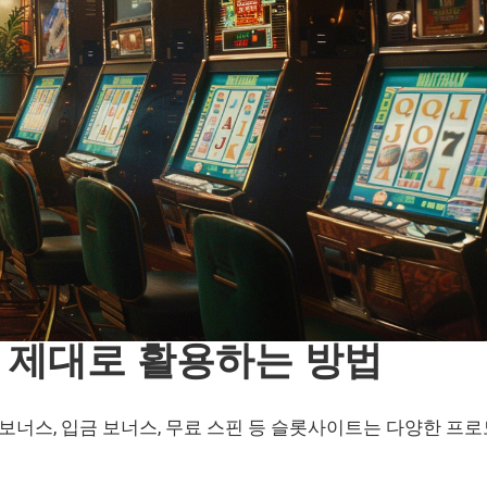
 제대로 활용하는 방법
보너스, 입금 보너스, 무료 스핀 등 슬롯사이트는 다양한 프로