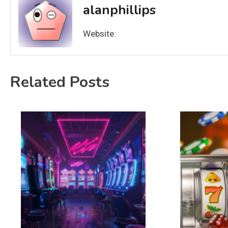
alanphillips
Website:
Related Posts